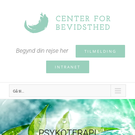
Skip
to
content
Begynd din rejse her
TILMELDING
INTRANET
Gå til...
PSYKOTERAPI