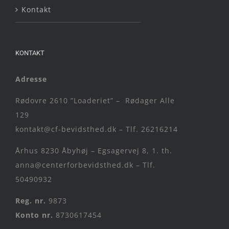
Kontakt
KONTAKT
Adresse
Rødovre 2610 ”Loaderiet” – Rødager Alle
129
kontakt@cf-bevidsthed.dk – Tlf. 26216214
Århus 8230 Åbyhøj – Egsagervej 8, 1. th.
anna@centerforbevidsthed.dk – Tlf.
50490932
Reg. nr.
9873
Konto nr.
8730617454