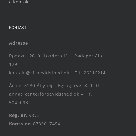
Kontakt
KONTAKT
Adresse
Rødovre 2610 ”Loaderiet” – Rødager Alle
129
kontakt@cf-bevidsthed.dk – Tlf. 26216214
Århus 8230 Åbyhøj – Egsagervej 8, 1. th.
anna@centerforbevidsthed.dk – Tlf.
50490932
Reg. nr.
9873
Konto nr.
8730617454