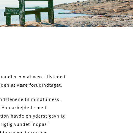
andler om at være tilstede i
uden at være forudindtaget.
ndstenene til mindfulness,
i. Han arbejdede med
ation havde en yderst gavnlig
rigtig vundet indpas i
uddhismens tanker om