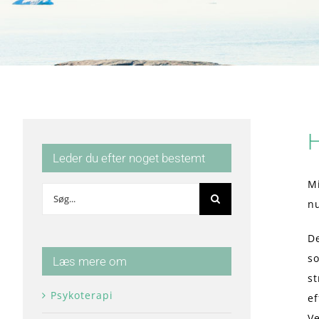
H
Leder du efter noget bestemt
M
Søg
nu
efter:
D
so
Læs mere om
st
Psykoterapi
ef
V