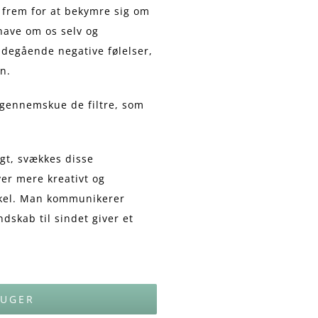
 frem for at bekymre sig om
have om os selv og
bdegående negative følelser,
n.
gennemskue de filtre, som
gt, svækkes disse
ver mere kreativt og
vinkel. Man kommunikerer
skab til sindet giver et
 UGER