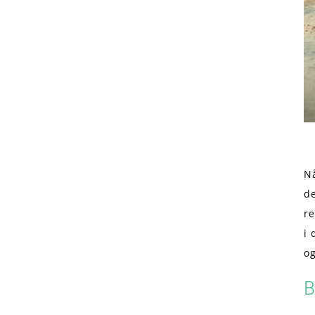
Nå
de
re
i 
og
B