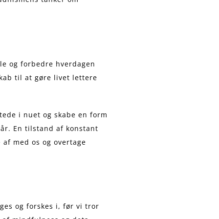
dle og forbedre hverdagen
b til at gøre livet lettere
stede i nuet og skabe en form
r. En tilstand af konstant
e af med os og overtage
s og forskes i, før vi tror