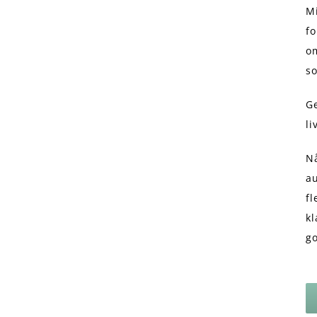
M
fo
om
so
G
li
N
au
fl
kl
go