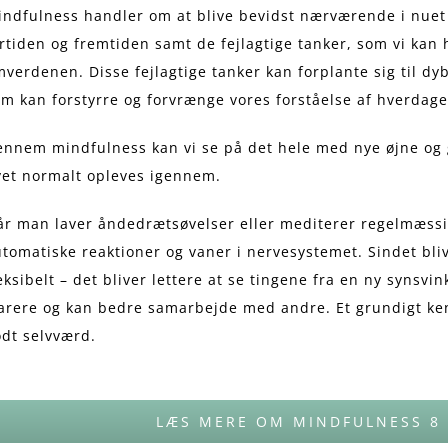
indfulness handler om at blive bevidst nærværende i nuet
rtiden og fremtiden samt de fejlagtige tanker, som vi kan 
verdenen. Disse fejlagtige tanker kan forplante sig til dy
m kan forstyrre og forvrænge vores forståelse af hverdage
ennem mindfulness kan vi se på det hele med nye øjne og 
vet normalt opleves igennem.
år man laver åndedrætsøvelser eller mediterer regelmæssi
tomatiske reaktioner og vaner i nervesystemet. Sindet bli
eksibelt – det bliver lettere at se tingene fra en ny syns
arere og kan bedre samarbejde med andre. Et grundigt kend
dt selvværd.
LÆS MERE OM MINDFULNESS 8