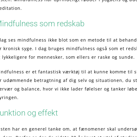
ditation.
indfulness som redskab
dag ses mindfulness ikke blot som en metode til at behan
r kronisk syge. I dag bruges mindfulness også som et redska
 lykkeligere for mennesker, som ellers er raske og sunde.
ndfulness er et fantastisk værktøj til at kunne komme til 
r udømmende betragtning af dig selv og situationen, du stå
rvær og balance, hvor vi ikke lader følelser og tanker løb
yringen.
unktion og effekt
sten har en generel tanke om, at fænomener skal undersøge