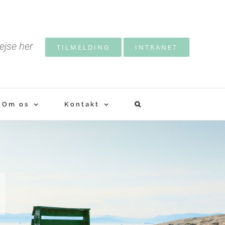
ejse her
TILMELDING
INTRANET
Om os
Kontakt