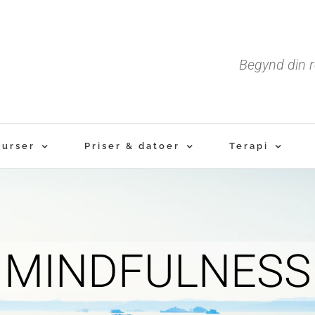
Begynd din r
Kurser
Priser & datoer
Terapi
MINDFULNESS