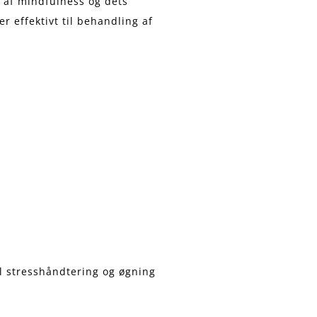
r af mindfulness og dets
r effektivt til behandling af
il stresshåndtering og øgning