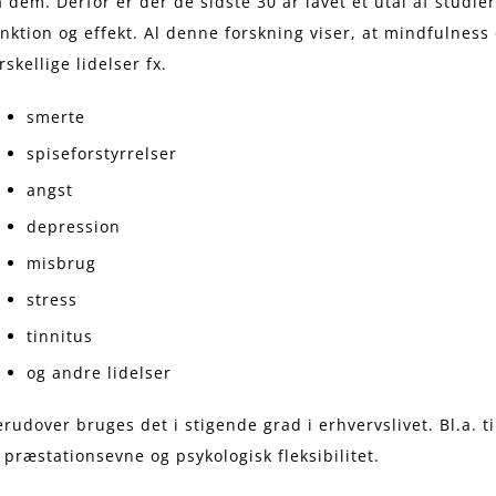
 dem. Derfor er der de sidste 30 år lavet et utal af studie
nktion og effekt. Al denne forskning viser, at mindfulness e
rskellige lidelser fx.
smerte
spiseforstyrrelser
angst
depression
misbrug
stress
tinnitus
og andre lidelser
rudover bruges det i stigende grad i erhvervslivet. Bl.a. t
 præstationsevne og psykologisk fleksibilitet.