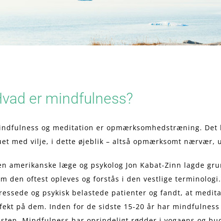
vad er mindfulness?
indfulness og meditation er opmærksomhedstræning. Det h
et med vilje, i dette øjeblik – altså opmærksomt nærvær, 
en amerikanske læge og psykolog Jon Kabat-Zinn lagde gru
m den oftest opleves og forstås i den vestlige terminolog
ressede og psykisk belastede patienter og fandt, at medit
fekt på dem. Inden for de sidste 15-20 år har mindfulness 
esten. Mindfulness har oprindeligt rødder i yogaens og b