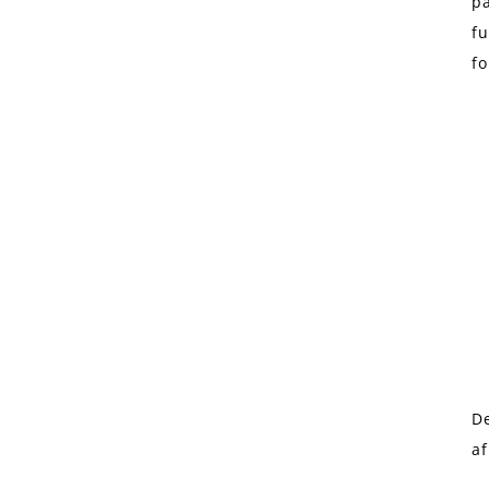
på
fu
fo
De
af