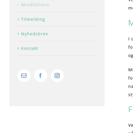
Mindfulness
me
Tilmelding
M
Nyhedsbrev
I 
fo
Kontakt
og
Mi
fo
næ
st
F
Ve