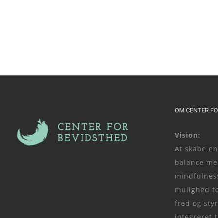
OM CENTER FO
Vision:
At skabe e
balance mel
mindfulness
mulighed fo
fred og st
integreret t