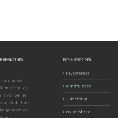
R BEVIDSTHED
POPULÆRE SIDER
Psykoterapi
n harmonisk
Mindfulness
lem terapi og
, hvor der er
Tilmelding
r at finde indre
yrke gennem en
Nyhedsbrev
ilgang.