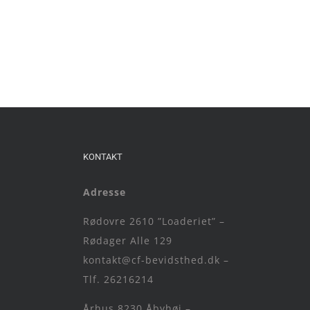
KONTAKT
Adresse
Rødovre 2610 ”Loaderiet” –
Rødager Alle 129
kontakt@cf-bevidsthed.dk –
Tlf. 26216214
Århus 8230 Åbyhøj –