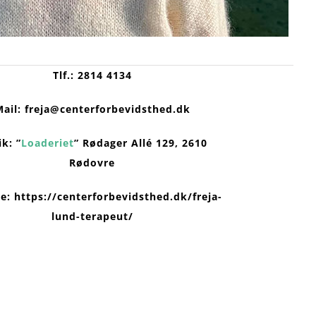
Tlf.: 2814 4134
Mail:
freja@centerforbevidsthed.dk
ik: ”
Loaderiet
” Rødager Allé 129, 2610
Rødovre
te:
https://centerforbevidsthed.dk/freja-
lund-terapeut/