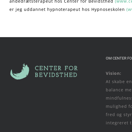
åndedrætsterapeut hos Center for Bevidsthed
(www.ce
er jeg uddannet hypnoterapeut hos Hypnoseskolen
(w
OM CENTER FO
Vision:
At skabe e
balance mel
mindfulness
mulighed fo
fred og st
integreret t