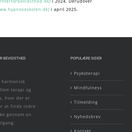
nterforbevidsthed.dk)
i 2024. Derudover
ww.hypnoseskolen.dk)
i april 2025.
R BEVIDSTHED
POPULÆRE SIDER
Psykoterapi
n harmonisk
Mindfulness
lem terapi og
, hvor der er
Tilmelding
r at finde indre
yrke gennem en
Nyhedsbrev
ilgang.
Kontakt