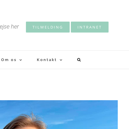
ejse her
TILMELDING
INTRANET
Om os
Kontakt