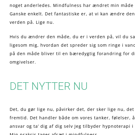
noget anderledes. Mindfulness har ændret min måde a
Ganske enkelt. Det fantastiske er, at vi kan ændre den
verden på. Lige nu.
Hvis du ændrer den måde, du er i verden på, vil du s
ligesom mig, hvordan det spreder sig som ringe i vand
på den måde bliver til en bæredygtig forandring for d
omgivelser.
DET NYTTER NU
Det, du gør lige nu, påvirker det, der sker lige nu, de
fremtid. Det handler både om vores tanker, følelser, 
ansvar og ta’ dig af dig selv Jeg tilbyder hypnoterapi 
Min praksis tager afsæt i mindfulness.