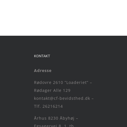
KONTAKT
Adresse
Rødovre 2610 ”Loaderiet” –
Rødager Alle 129
kontakt@cf-bevidsthed.dk –
Tlf. 26216214
Århus 8230 Åbyhøj –
Egsagervej 8, 1. th.