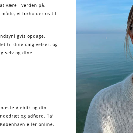
t være i verden på.
 måde, vi forholder os til
andsynligvis opdage,
et til dine omgivelser, og
ig selv og dine
t næste øjeblik og din
åndedræt og adfærd. Ta’
i København eller online.